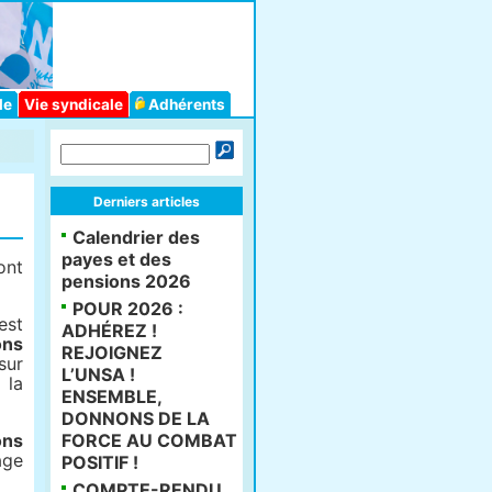
le
Vie syndicale
Adhérents
Derniers articles
Calendrier des
payes et des
ont
pensions 2026
POUR 2026 :
st
ADHÉREZ !
ons
REJOIGNEZ
ur
L’UNSA !
 la
ENSEMBLE,
DONNONS DE LA
ons
FORCE AU COMBAT
age
POSITIF !
COMPTE-RENDU