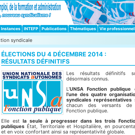
Instances
INTEFP
Publications
Thématiques
Vie professionnel
tion syndicale
ÉLECTIONS DU 4 DÉCEMBRE 2014 :
RÉSULTATS DÉFINITIFS
Les résultats définitifs s
désormais connus.
L’
UNSA Fonction publique
e
l’une des quatre organisati
syndicales représentatives
s
chacun des versants de
Fonction publique.
Elle est
la seule à progresser dans les trois Foncti
publiques
État, Territoriale et Hospitalière, en pourcent
et en voix confortant ainsi sa représentativité globale.