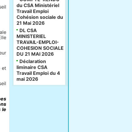
du CSA Ministériel
eil
Travail Emploi
Cohésion sociale du
21 Mai 2026
DL CSA
ale
MINISTERIEL
lle
TRAVAIL-EMPLOI-
COHESION SOCIALE
eur
DU 21 MAI 2026
Déclaration
liminaire CSA
 et
Travail Emploi du 4
mai 2026
eil
pes
ons
 le