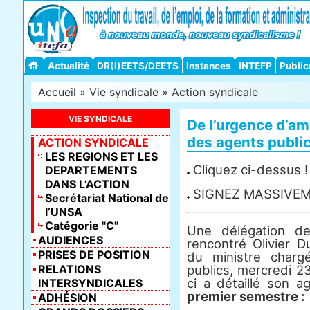
Actualité
DR(I)EETS/DEETS
Instances
INTEFP
Public
Accueil
»
Vie syndicale
»
Action syndicale
VIE SYNDICALE
De l’urgence d’am
des agents public
ACTION SYNDICALE
LES REGIONS ET LES
Cliquez ci-dessus !
DEPARTEMENTS
DANS L’ACTION
SIGNEZ MASSIVEME
Secrétariat National de
l’UNSA
Catégorie "C"
Une délégation 
AUDIENCES
rencontré Olivier D
PRISES DE POSITION
du ministre charg
RELATIONS
publics, mercredi 23
ci a détaillé son 
INTERSYNDICALES
premier semestre :
ADHÉSION