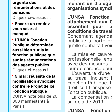
urgente des
menant un dialogue
rémunérations et des
organisations syndi
pensions.
L’UNSA Fonction
Cliquez ci-dessous !
attachement aux C
Encore un rendez-
essentiel pour l
vous salarial
conditions de trava
manqué !
Concernant l’agenda
L’UNSA Fonction
publique a porté d
Publique déterminée
qu’elle souhaitait voir
aussi bien sur la loi
- La mise en œuvre 
fonction publique que
professionnelle e
sur les rémunérations
avec des mesures i
des agents publics.
jour de carence pou
Cliquez ci-dessus !
- L’ouverture d’une 
9 mai : réussite de la
au travail incluant
mobilisation syndicale
Fonction Publique.
contre le Projet de loi
droit soit transposé
Fonction Publique
Fonction publique.
L’UNSA note plus de 20
- La compensation 
000 manifestants à
au-delà de 2019.
Paris !
L’UNSA Fonctio