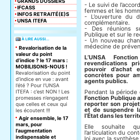
GRANDS DOSSIERS
- Le suivi de l’accor
IFCASS
femmes et les hom
INFOS RETRAITÉ(E)S
- L’ouverture du d
UNSA ITEFA
complémentaire.
- Des réunions sur
Publique et sur le r
À LIRE AUSSI...
- Un nouveau chanti
médecine de préven
Revalorisation de la
valeur du point
L’UNSA Fonctio
d’indice ? le 17 mars :
revendications pr
MOBILISONS-NOUS !
pouvoir d’achat 
Revalorisation du point
concrètes pour am
d’indice en vue : avant
agents publics.
l’été ? Pour l’UNSA
ITEFA : c’est NON ! Les
Pendant la période 
Fonction Publique
promesses n’engagent
reporter son projet
que celles et ceux qui
et de suspendre l
les écoutent !!!
l’État dans les territ
Agir ensemble, le 17
mars, pour
Elle souhaite qu
l’augmentation
l’articulation du con
indispensable et
loi avec la synthès