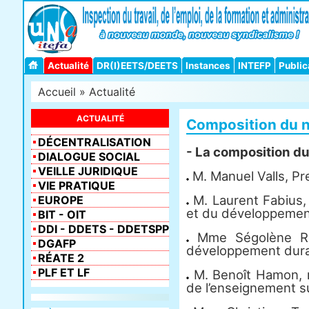
Actualité
DR(I)EETS/DEETS
Instances
INTEFP
Public
Accueil
»
Actualité
ACTUALITÉ
Composition du 
DÉCENTRALISATION
- La composition d
DIALOGUE SOCIAL
VEILLE JURIDIQUE
M. Manuel Valls, Pre
VIE PRATIQUE
M. Laurent Fabius, 
EUROPE
et du développement 
BIT - OIT
DDI - DDETS - DDETSPP
Mme Ségolène Roya
DGAFP
développement durabl
RÉATE 2
PLF ET LF
M. Benoît Hamon, mi
de l’enseignement su