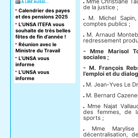
Mme Christiane Tau
À LIRE AUSSI...
de la justice ;
Calendrier des payes
et des pensions 2025
M. Michel Sapin,
comptes publics ;
L’UNSA ITEFA vous
souhaite de très belles
M. Arnaud Montebou
fêtes de fin d’année !
redressement produc
Réunion avec le
Ministre du Travail
- Mme Marisol Tou
sociales ;
L’UNSA vous
informe
- M. François Reb
L’UNSA vous
l’emploi et du dialog
informe
M. Jean-Yves Le Dri
M. Bernard Cazeneuve
Mme Najat Vallaud
des femmes, de la
sports ;
Mme Marylise L
décentralisation, d