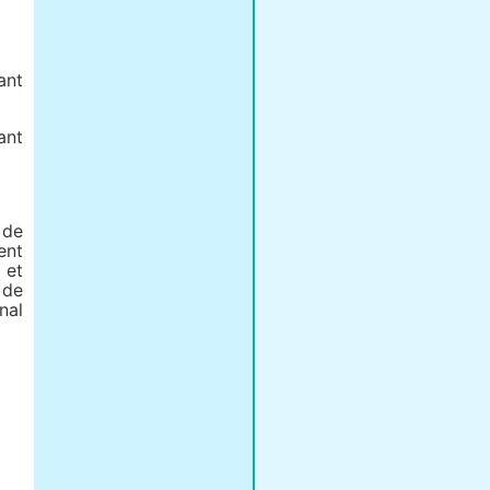
ant
ant
 de
ent
 et
 de
nal