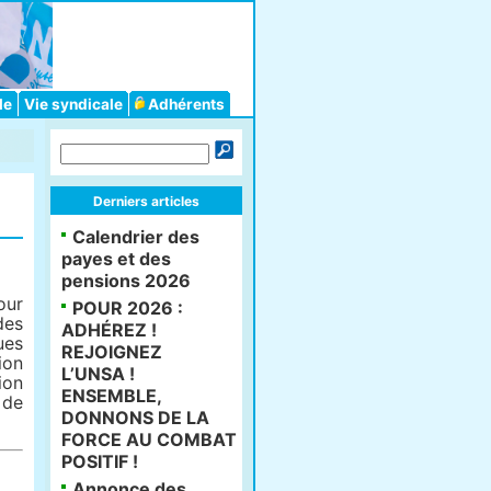
le
Vie syndicale
Adhérents
Derniers articles
Calendrier des
payes et des
pensions 2026
our
POUR 2026 :
des
ADHÉREZ !
ues
REJOIGNEZ
ion
L’UNSA !
ion
ENSEMBLE,
 de
DONNONS DE LA
FORCE AU COMBAT
POSITIF !
Annonce des