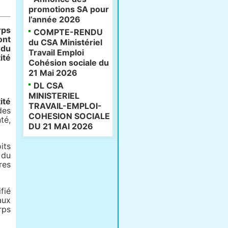
promotions SA pour
l’année 2026
rps
COMPTE-RENDU
ont
du CSA Ministériel
 du
Travail Emploi
ité
Cohésion sociale du
21 Mai 2026
DL CSA
MINISTERIEL
ité
TRAVAIL-EMPLOI-
des
COHESION SOCIALE
té,
DU 21 MAI 2026
its
 du
res
fié
aux
rps