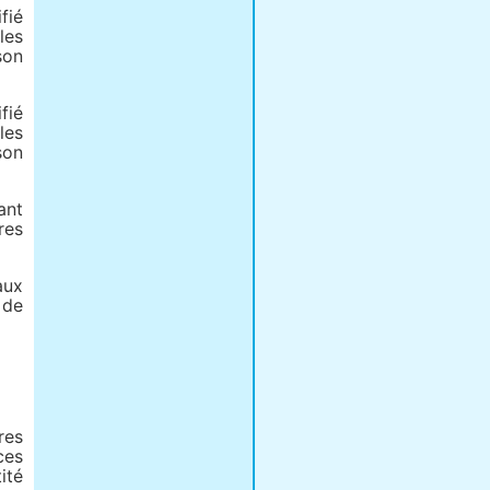
fié
les
son
fié
les
son
ant
res
aux
 de
res
ces
ité