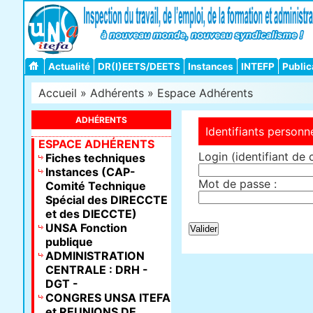
Actualité
DR(I)EETS/DEETS
Instances
INTEFP
Public
Accueil
»
Adhérents
»
Espace Adhérents
ADHÉRENTS
Identifiants personn
ESPACE ADHÉRENTS
Login (identifiant de 
Fiches techniques
Instances (CAP-
Mot de passe :
Comité Technique
Spécial des DIRECCTE
et des DIECCTE)
UNSA Fonction
publique
ADMINISTRATION
CENTRALE : DRH -
DGT -
CONGRES UNSA ITEFA
et REUNIONS DE