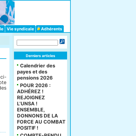
le
Vie syndicale
Adhérents
Derniers articles
Calendrier des
payes et des
ci-
pensions 2026
pte
POUR 2026 :
des
ADHÉREZ !
REJOIGNEZ
L’UNSA !
ENSEMBLE,
DONNONS DE LA
FORCE AU COMBAT
POSITIF !
COMPTE-RENDU