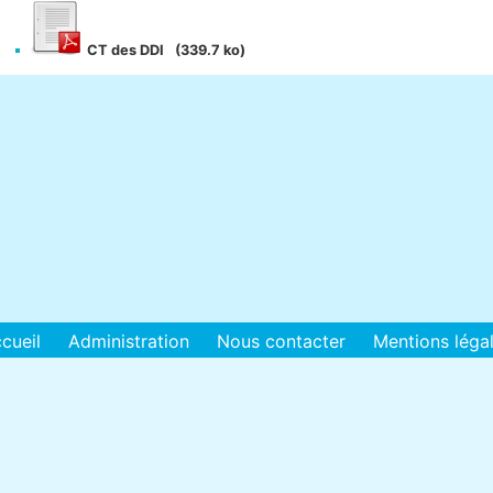
CT des DDI
(339.7 ko)
cueil
Administration
Nous contacter
Mentions léga