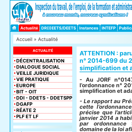
Actualité
DR(I)EETS/DEETS
Instances
INTEFP
Public
Accueil
»
Actualité
ACTUALITÉ
ATTENTION : paru
n° 2014-699 du 2
DÉCENTRALISATION
DIALOGUE SOCIAL
simplification et 
VEILLE JURIDIQUE
VIE PRATIQUE
- Au JORF n°0147
l’ordonnance n° 20
EUROPE
simplification et ad
BIT - OIT
DDI - DDETS - DDETSPP
- Le rapport au Pré
DGAFP
cette l’ordonnanc
RÉATE 2
précise que l’artic
PLF ET LF
janvier 2014 a hab
par ordonnance 
domaine de la loi af