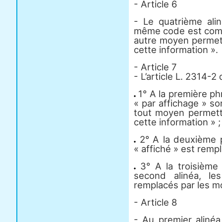
- Article 6
- Le quatrième alin
même code est compl
autre moyen permett
cette information ».
- Article 7
- L’article L. 2314-
1° A la première phr
« par affichage » so
tout moyen permett
cette information » ;
2° A la deuxième p
« affiché » est rempl
3° A la troisième 
second alinéa, le
remplacés par les mot
- Article 8
- Au premier alinéa