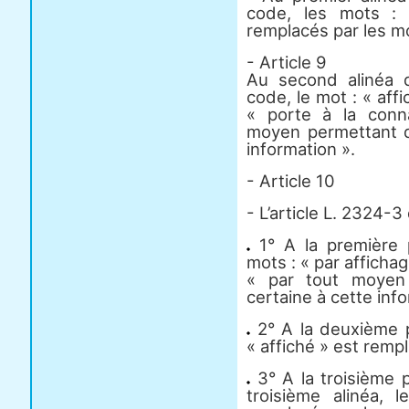
code, les mots : 
remplacés par les mo
- Article 9
Au second alinéa 
code, le mot : « aff
« porte à la conn
moyen permettant d
information ».
- Article 10
- L’article L. 2324-
1° A la première 
mots : « par afficha
« par tout moyen
certaine à cette info
2° A la deuxième p
« affiché » est rempl
3° A la troisième 
troisième alinéa, 