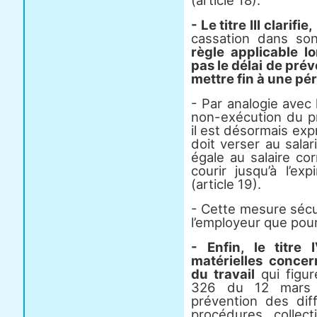
(article 18).
- Le titre III clarifie,
cassation dans so
règle applicable l
pas le délai de pré
mettre fin à une pér
- Par analogie avec 
non-exécution du pr
il est désormais ex
doit verser au sala
égale au salaire co
courir jusqu’à l’ex
(article 19).
- Cette mesure sécur
l’employeur que pour 
- Enfin, le titre
matérielles conce
du travail
qui figur
326 du 12 mars 
prévention des dif
procédures collect