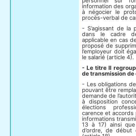
personnel sur l’o
information des orga
à négocier le proto
procès-verbal de ca
- S’agissant de la 
dans le cadre de
applicable en cas d
proposé de supprime
l’employeur doit ég
le salarié (article 4).
- Le titre II regrou
de transmission de 
- Les obligations d
pouvant être rempl
demande de l’autori
à disposition con
élections profess
carence et accords 
informations transmi
13 à 17) ainsi que
d’ordre, de début 