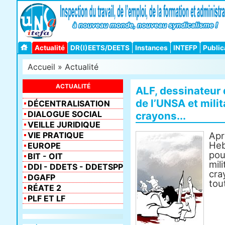
Actualité
DR(I)EETS/DEETS
Instances
INTEFP
Public
Accueil
»
Actualité
ACTUALITÉ
ALF, dessinateur 
de l’UNSA et mili
DÉCENTRALISATION
DIALOGUE SOCIAL
crayons...
VEILLE JURIDIQUE
VIE PRATIQUE
Apr
Heb
EUROPE
pou
BIT - OIT
mil
DDI - DDETS - DDETSPP
cra
DGAFP
tou
RÉATE 2
PLF ET LF