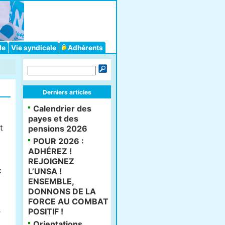
le
Vie syndicale
Adhérents
Derniers articles
Calendrier des
payes et des
t
pensions 2026
POUR 2026 :
ADHÉREZ !
REJOIGNEZ
c
L’UNSA !
ENSEMBLE,
DONNONS DE LA
FORCE AU COMBAT
POSITIF !
r
Orientations