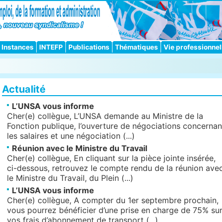
Instances
INTEFP
Publications
Thématiques
Vie professionnel
Actualité
L’UNSA vous informe
Cher(e) collègue, L’UNSA demande au Ministre de la
Fonction publique, l’ouverture de négociations concernan
les salaires et une négociation (...)
Réunion avec le Ministre du Travail
Cher(e) collègue, En cliquant sur la pièce jointe insérée,
ci-dessous, retrouvez le compte rendu de la réunion ave
le Ministre du Travail, du Plein (...)
L’UNSA vous informe
Cher(e) collègue, A compter du 1er septembre prochain,
vous pourrez bénéficier d’une prise en charge de 75% su
vos frais d’abonnement de transport (...)