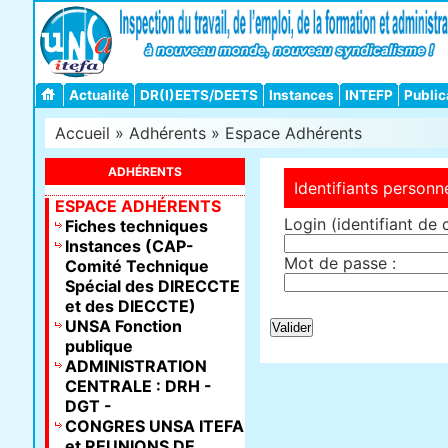
Actualité
DR(I)EETS/DEETS
Instances
INTEFP
Public
Accueil
»
Adhérents
»
Espace Adhérents
ADHÉRENTS
Identifiants personn
ESPACE ADHÉRENTS
Login (identifiant de 
Fiches techniques
Instances (CAP-
Mot de passe :
Comité Technique
Spécial des DIRECCTE
et des DIECCTE)
UNSA Fonction
publique
ADMINISTRATION
CENTRALE : DRH -
DGT -
CONGRES UNSA ITEFA
et REUNIONS DE