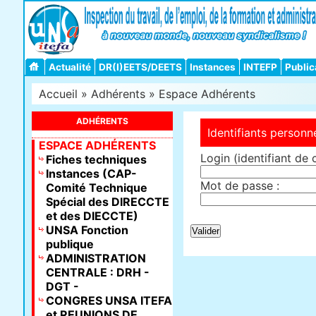
Actualité
DR(I)EETS/DEETS
Instances
INTEFP
Public
Accueil
»
Adhérents
»
Espace Adhérents
ADHÉRENTS
Identifiants personn
ESPACE ADHÉRENTS
Login (identifiant de 
Fiches techniques
Instances (CAP-
Mot de passe :
Comité Technique
Spécial des DIRECCTE
et des DIECCTE)
UNSA Fonction
publique
ADMINISTRATION
CENTRALE : DRH -
DGT -
CONGRES UNSA ITEFA
et REUNIONS DE