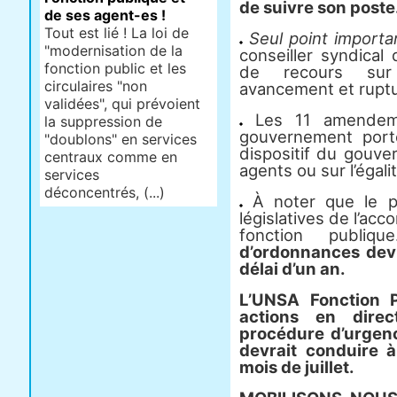
de suivre son poste
de ses agent-es !
Tout est lié ! La loi de
Seul point import
"modernisation de la
conseiller syndica
fonction public et les
de recours sur 
circulaires "non
avancement et ruptu
validées", qui prévoient
Les 11 amendeme
la suppression de
gouvernement port
"doublons" en services
dispositif du gouve
centraux comme en
agents ou sur l’égali
services
déconcentrés, (...)
À noter que le pr
législatives de l’acc
fonction publiq
d’ordonnances devr
délai d’un an.
L’UNSA Fonction P
actions en direc
procédure d’urgenc
devrait conduire 
mois de juillet.