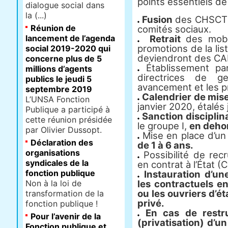
points essentiels de 
dialogue social dans
la (...)
Fusion
des CHSCT a
Réunion de
comités sociaux.
lancement de l’agenda
Retrait
des mobil
promotions de la li
social 2019-2020 qui
deviendront des CAP
concerne plus de 5
Établissement par
millions d’agents
directrices de ge
publics le jeudi 5
avancement et les p
septembre 2019
Calendrier de mis
L’UNSA Fonction
janvier 2020, étalés
Publique a participé à
Sanction disciplina
cette réunion présidée
le groupe I,
en dehor
par Olivier Dussopt.
Mise en place d’u
Déclaration des
de 1 à 6 ans.
organisations
Possibilité de rec
syndicales de la
en contrat à l’État (C
fonction publique
Instauration d’un
Non à la loi de
les contractuels en
ou les ouvriers d’é
transformation de la
privé.
fonction publique !
En cas de restru
Pour l’avenir de la
(privatisation) d’un
Fonction publique et