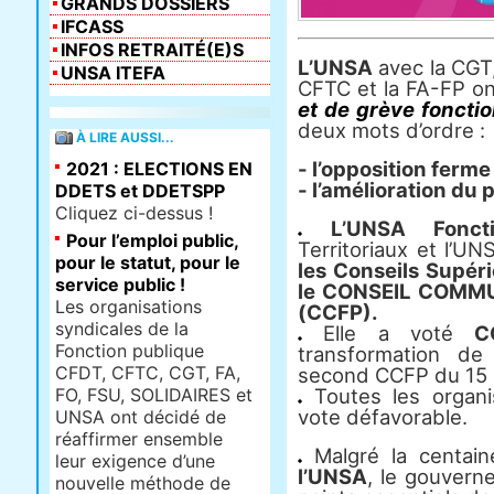
GRANDS DOSSIERS
IFCASS
INFOS RETRAITÉ(E)S
L’UNSA
avec la CGT, 
UNSA ITEFA
CFTC et la FA-FP o
et de grève foncti
deux mots d’ordre :
À LIRE AUSSI...
- l’opposition ferme 
2021 : ELECTIONS EN
- l’amélioration du 
DDETS et DDETSPP
Cliquez ci-dessus !
L’UNSA Fonct
Pour l’emploi public,
Territoriaux et l’U
pour le statut, pour le
les Conseils Supéri
service public !
le CONSEIL COMM
Les organisations
(CCFP).
syndicales de la
Elle a voté
C
Fonction publique
transformation de
CFDT, CFTC, CGT, FA,
second CCFP du 15 
FO, FSU, SOLIDAIRES et
Toutes les organi
vote défavorable.
UNSA ont décidé de
réaffirmer ensemble
Malgré la centai
leur exigence d’une
l’UNSA
, le gouverne
nouvelle méthode de