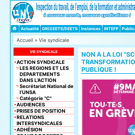
Actualité
DR(I)EETS/DEETS
Instances
INTEFP
Public
Accueil
»
Vie syndicale
VIE SYNDICALE
NON A LA LOI "S
TRANSFORMATIO
ACTION SYNDICALE
LES REGIONS ET LES
PUBLIQUE !
DEPARTEMENTS
DANS L’ACTION
Secrétariat National de
l’UNSA
Catégorie "C"
AUDIENCES
PRISES DE POSITION
RELATIONS
INTERSYNDICALES
ADHÉSION