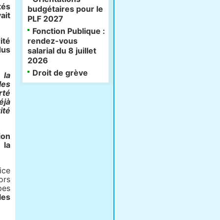
tés
budgétaires pour le
ait
PLF 2027
Fonction Publique :
ité
rendez-vous
dus
salarial du 8 juillet
2026
Droit de grève
 la
les
rté
éjà
ité
ion
 la
ice
ors
pes
les