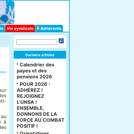
le
Vie syndicale
Adhérents
Derniers articles
Calendrier des
payes et des
pensions 2026
POUR 2026 :
sur
ADHÉREZ !
des
REJOIGNEZ
ti-
L’UNSA !
ENSEMBLE,
DONNONS DE LA
 au
FORCE AU COMBAT
5 à
POSITIF !
des
Orientations