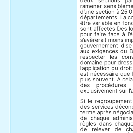
deux sections pa
ramener sensibleme
d’une section à 25 
départements. La con
être variable en fo
sont affectés Dès l
pour faire face à l
s’avèrerait moins imp
gouvernement dise 
aux exigences du Bu
respecter les con
domaine pour dresse
l’application du droi
est nécessaire que 
plus souvent. A cela
des procédures p
exclusivement sur l’a
Si le regroupement
des services déconc
terme après négocia
de chaque administ
règles dans chaque 
de relever de cha