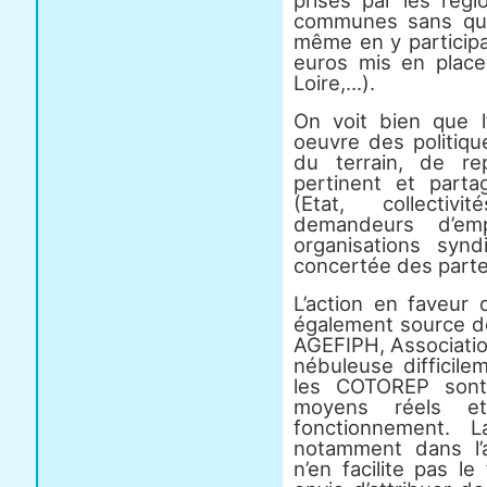
prises par les régi
communes sans que 
même en y participa
euros mis en plac
Loire,...).
On voit bien que l
oeuvre des politiqu
du terrain, de re
pertinent et part
(Etat, collectivit
demandeurs d’emp
organisations syndi
concertée des parten
L’action en faveur
également source de
AGEFIPH, Associatio
nébuleuse difficile
les COTOREP sont
moyens réels e
fonctionnement. 
notamment dans l’
n’en facilite pas l