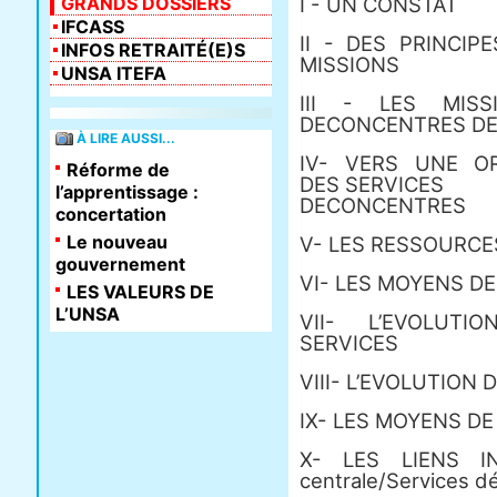
GRANDS DOSSIERS
I - UN CONSTAT
IFCASS
II - DES PRINCI
INFOS RETRAITÉ(E)S
MISSIONS
UNSA ITEFA
III - LES MIS
DECONCENTRES DE 
À LIRE AUSSI...
IV- VERS UNE O
Réforme de
DES SERVICES
l’apprentissage :
DECONCENTRES
concertation
Le nouveau
V- LES RESSOURC
gouvernement
VI- LES MOYENS 
LES VALEURS DE
L’UNSA
VII- L’EVOLUTI
SERVICES
VIII- L’EVOLUTION
IX- LES MOYENS DE
X- LES LIENS IND
centrale/Services d