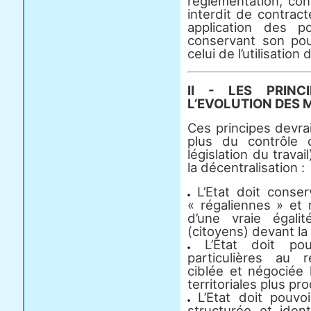
réglementation, cont
interdit de contrac
application des po
conservant son po
celui de l’utilisation
II - LES PRINC
L’EVOLUTION DES 
Ces principes devra
plus du contrôle d
législation du travai
la décentralisation :
L’Etat doit conser
« régaliennes » et
d’une vraie égali
(citoyens) devant la l
L’Etat doit pouv
particulières au r
ciblée et négociée 
territoriales plus pr
L’Etat doit pouvo
structurée et iden