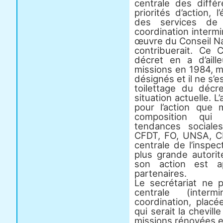
centrale des diffé
priorités d’action, l
des services de 
coordination intermi
œuvre du Conseil Nat
contribuerait. Ce C
décret en a d’aill
missions en 1984, m
désignés et il ne s’e
toilettage du décre
situation actuelle. L
pour l’action que m
composition qui 
tendances social
CFDT, FO, UNSA, CFT
centrale de l’inspect
plus grande autori
son action est a
partenaires.
Le secrétariat ne p
centrale (interm
coordination, placé
qui serait la chevil
missions rénovées 