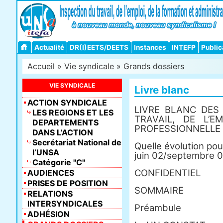
Actualité
DR(I)EETS/DEETS
Instances
INTEFP
Public
Accueil
»
Vie syndicale
»
Grands dossiers
VIE SYNDICALE
Livre blanc
ACTION SYNDICALE
LIVRE BLANC DES
LES REGIONS ET LES
TRAVAIL, DE L’
DEPARTEMENTS
PROFESSIONNELLE
DANS L’ACTION
Secrétariat National de
Quelle évolution pou
l’UNSA
juin 02/septembre 
Catégorie "C"
CONFIDENTIEL
AUDIENCES
PRISES DE POSITION
SOMMAIRE
RELATIONS
INTERSYNDICALES
Préambule
ADHÉSION