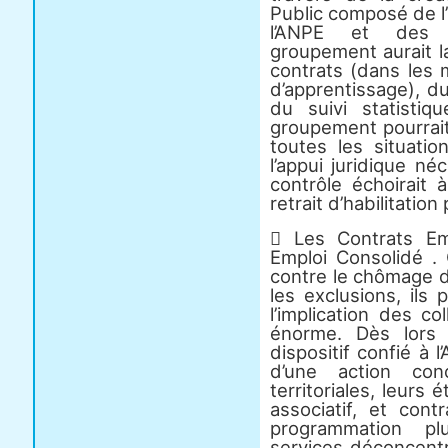
Public composé de l’
l’ANPE et des o
groupement aurait l
contrats (dans les 
d’apprentissage), d
du suivi statisti
groupement pourrait
toutes les situatio
l’appui juridique n
contrôle échoirait
retrait d’habilitation
 Les Contrats Emp
Emploi Consolidé . 
contre le chômage d
les exclusions, ils
l’implication des co
énorme. Dès lors 
dispositif confié à
d’une action conc
territoriales, leurs 
associatif, et cont
programmation pl
services déconcentr