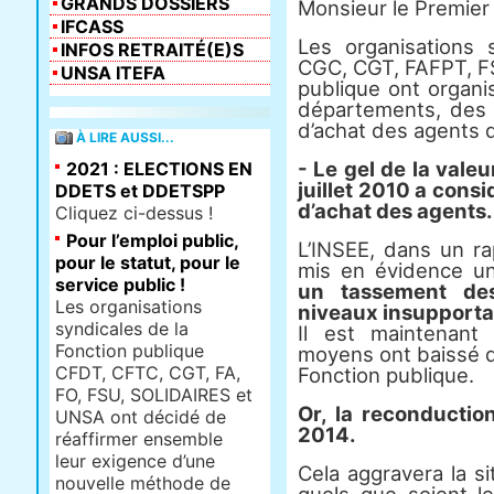
GRANDS DOSSIERS
Monsieur le Premier 
IFCASS
Les organisations 
INFOS RETRAITÉ(E)S
CGC, CGT, FAFPT, FS
UNSA ITEFA
publique ont organi
départements, des in
d’achat des agents d
À LIRE AUSSI...
- Le gel de la valeu
2021 : ELECTIONS EN
juillet 2010 a cons
DDETS et DDETSPP
d’achat des agents.
Cliquez ci-dessus !
Pour l’emploi public,
L’INSEE, dans un rap
pour le statut, pour le
mis en évidence un
service public !
un tassement des
Les organisations
niveaux insupporta
syndicales de la
Il est maintenant 
Fonction publique
moyens ont baissé d
CFDT, CFTC, CGT, FA,
Fonction publique.
FO, FSU, SOLIDAIRES et
Or, la reconducti
UNSA ont décidé de
2014.
réaffirmer ensemble
leur exigence d’une
Cela aggravera la s
nouvelle méthode de