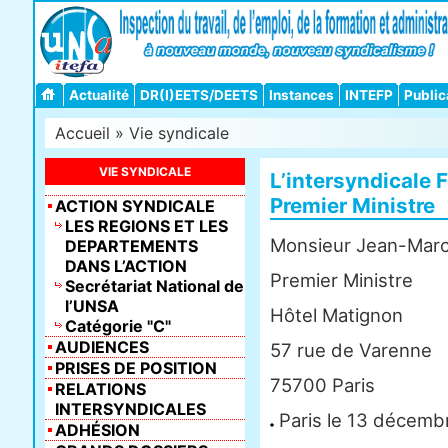
Actualité
DR(I)EETS/DEETS
Instances
INTEFP
Public
Accueil
»
Vie syndicale
VIE SYNDICALE
L’intersyndicale 
Premier Ministre
ACTION SYNDICALE
LES REGIONS ET LES
Monsieur Jean-Marc
DEPARTEMENTS
DANS L’ACTION
Premier Ministre
Secrétariat National de
l’UNSA
Hôtel Matignon
Catégorie "C"
AUDIENCES
57 rue de Varenne
PRISES DE POSITION
75700 Paris
RELATIONS
INTERSYNDICALES
Paris le 13 décemb
ADHÉSION