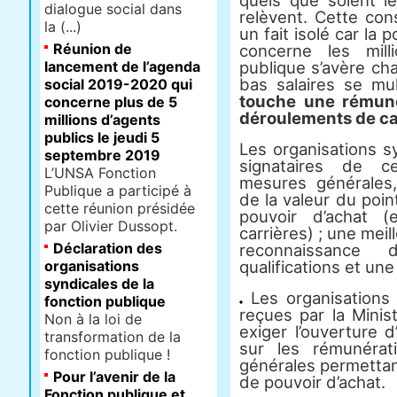
quels que soient le
dialogue social dans
relèvent. Cette co
la (...)
un fait isolé car la 
Réunion de
concerne les mill
lancement de l’agenda
publique s’avère ch
bas salaires se mul
social 2019-2020 qui
touche une rémuné
concerne plus de 5
déroulements de car
millions d’agents
publics le jeudi 5
Les organisations s
septembre 2019
signataires de c
L’UNSA Fonction
mesures générales
Publique a participé à
de la valeur du poin
cette réunion présidée
pouvoir d’achat (
par Olivier Dussopt.
carrières) ; une meil
Déclaration des
reconnaissance
organisations
qualifications et une
syndicales de la
Les organisations
fonction publique
reçues par la Minis
Non à la loi de
exiger l’ouverture 
transformation de la
sur les rémunéra
fonction publique !
générales permettan
Pour l’avenir de la
de pouvoir d’achat.
Fonction publique et