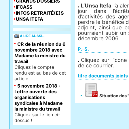
GRANDS DOSSIERS
L’Unsa Itefa
l’a ale
IFCASS
jour dans l’écrê
INFOS RETRAITÉ(E)S
d’activités des age
UNSA ITEFA
perdre le bénéfice d
adjoint, ainsi que p
pourraient subir un 
À LIRE AUSSI...
décembre 2006.
CR de la réunion du 6
P.-S.
novembre 2018 avec
Madame la ministre du
Cliquez sur l’icon
travail
de ce courrier.
Cliquez le compte
rendu est au bas de cet
titre documents joints
article.
5 novembre 2018 :
Lettre ouverte des
Situation des 
organisations
syndicales à Madame
la ministre du travail
Cliquez sur le lien ci-
dessus !