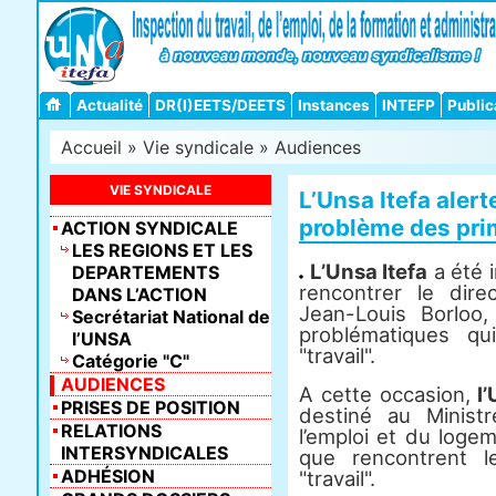
Actualité
DR(I)EETS/DEETS
Instances
INTEFP
Public
Accueil
»
Vie syndicale
»
Audiences
VIE SYNDICALE
L’Unsa Itefa alert
problème des prim
ACTION SYNDICALE
LES REGIONS ET LES
L’Unsa Itefa
a été i
DEPARTEMENTS
rencontrer le dir
DANS L’ACTION
Jean-Louis Borloo,
Secrétariat National de
problématiques q
l’UNSA
"travail".
Catégorie "C"
AUDIENCES
A cette occasion,
l
PRISES DE POSITION
destiné au Minist
RELATIONS
l’emploi et du logem
INTERSYNDICALES
que rencontrent 
ADHÉSION
"travail".