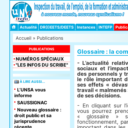
Actualité
DR(I)EETS/DEETS
Instances
INTEFP
Public
Accueil
»
Publications
PUBLICATIONS
Glossaire : la co
NUMÉROS SPÉCIAUX
- L’actualité rela
"LES INFOS DU SCRIBE"
sociaux et l’impac
des personnels y tr
le rôle important 
À LIRE AUSSI...
ses effets « dévas
L’UNSA vous
travail « malmenés »
de ses décisions.
informe
SAUSSIGNAC
- En cliquant sur l’
Nouveau glossaire :
vous pourrez pren
droit public et sa
« glossaire » s
jurisprudence
fonctionnement, pa
récente
important dans les 