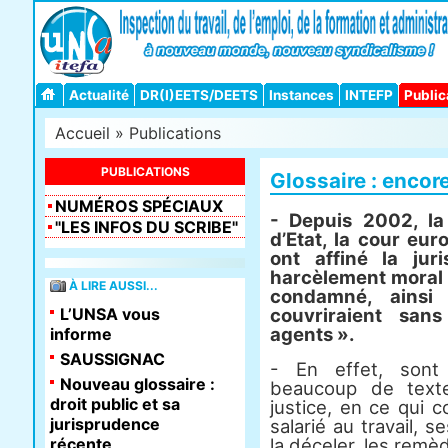
Actualité
DR(I)EETS/DEETS
Instances
INTEFP
Public
Accueil
»
Publications
PUBLICATIONS
Glossaire : encore 
NUMÉROS SPÉCIAUX
- Depuis 2002, la
"LES INFOS DU SCRIBE"
d’Etat, la cour eu
ont affiné la jur
harcèlement moral es
À LIRE AUSSI...
condamné, ainsi
L’UNSA vous
couvriraient san
agents ».
informe
SAUSSIGNAC
- En effet, sont
Nouveau glossaire :
beaucoup de text
droit public et sa
justice, en ce qui 
jurisprudence
salarié au travail,
récente
la déceler, les remè