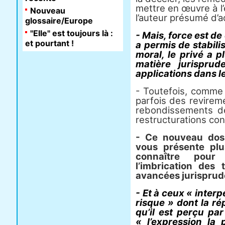
mettre en œuvre à l
Nouveau
l’auteur présumé d’
glossaire/Europe
"Elle" est toujours là :
- Mais, force est de
et pourtant !
a permis de stabili
moral, le privé a 
matière jurisprud
applications dans le
- Toutefois, comme 
parfois des revirem
rebondissements de
restructurations co
- Ce nouveau doss
vous présente plu
connaître pour
l’imbrication des 
avancées jurisprude
- Et à ceux « interp
risque » dont la rép
qu’il est perçu p
« l’expression la