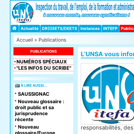
Actualité
DR(I)EETS/DEETS
Instances
INTEFP
Public
Accueil
»
Publications
PUBLICATIONS
L’UNSA vous inf
NUMÉROS SPÉCIAUX
"LES INFOS DU SCRIBE"
À LIRE AUSSI...
SAUSSIGNAC
Nouveau glossaire :
droit public et sa
jurisprudence
récente
Nouveau
responsabilités, de
glossaire/Europe