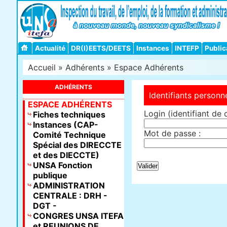
Actualité
DR(I)EETS/DEETS
Instances
INTEFP
Public
Accueil
»
Adhérents
»
Espace Adhérents
ADHÉRENTS
Identifiants personn
ESPACE ADHÉRENTS
Login (identifiant de 
Fiches techniques
Instances (CAP-
Mot de passe :
Comité Technique
Spécial des DIRECCTE
et des DIECCTE)
UNSA Fonction
publique
ADMINISTRATION
CENTRALE : DRH -
DGT -
CONGRES UNSA ITEFA
et REUNIONS DE