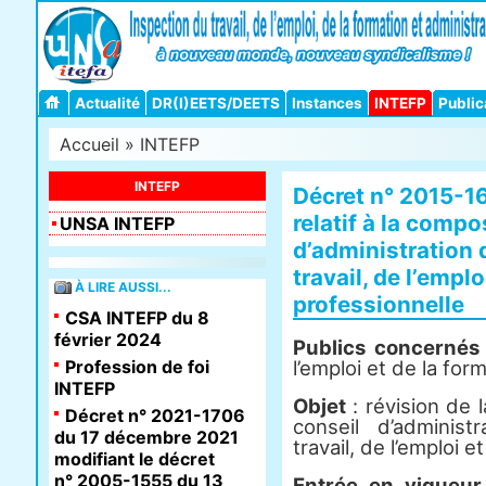
Actualité
DR(I)EETS/DEETS
Instances
INTEFP
Public
Accueil
»
INTEFP
INTEFP
Décret n° 2015-1
relatif à la compo
UNSA INTEFP
d’administration d
travail, de l’empl
À LIRE AUSSI...
professionnelle
CSA INTEFP du 8
février 2024
Publics concernés
Profession de foi
l’emploi et de la for
INTEFP
Objet
: révision de 
Décret n° 2021-1706
conseil d’administr
du 17 décembre 2021
travail, de l’emploi 
modifiant le décret
n° 2005-1555 du 13
Entrée en vigueur