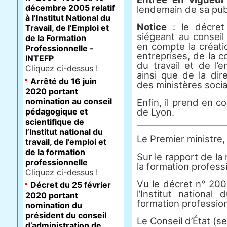
décembre 2005 relatif
lendemain de sa publ
à l’Institut National du
Notice
: le décret
Travail, de l’Emploi et
siégeant au conseil
de la Formation
en compte la créati
Professionnelle -
entreprises, de la 
INTEFP
du travail et de l’e
Cliquez ci-dessus !
ainsi que de la di
Arrêté du 16 juin
des ministères soci
2020 portant
nomination au conseil
Enfin, il prend en c
pédagogique et
de Lyon.
scientifique de
l’Institut national du
Le Premier ministre,
travail, de l’emploi et
de la formation
Sur le rapport de la 
professionnelle
la formation professi
Cliquez ci-dessus !
Vu le décret n° 200
Décret du 25 février
l’Institut national
2020 portant
formation profession
nomination du
président du conseil
Le Conseil d’État (s
d’administration de