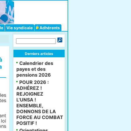
le
Vie syndicale
Adhérents
Derniers articles
à
Calendrier des
a
payes et des
pensions 2026
POUR 2026 :
ADHÉREZ !
REJOIGNEZ
les
L’UNSA !
tes
ENSEMBLE,
DONNONS DE LA
ant
FORCE AU COMBAT
loi
POSITIF !
ons
Orientations