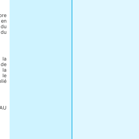
bre
 en
 du
 du
 la
 de
 la
 le
lié
AU
E