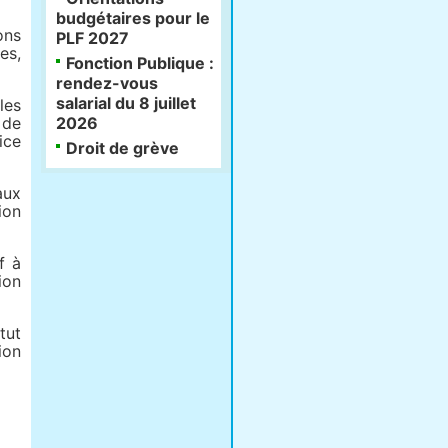
budgétaires pour le
ons
PLF 2027
es,
Fonction Publique :
rendez-vous
salarial du 8 juillet
les
 de
2026
ice
Droit de grève
aux
ion
f à
ion
tut
ion