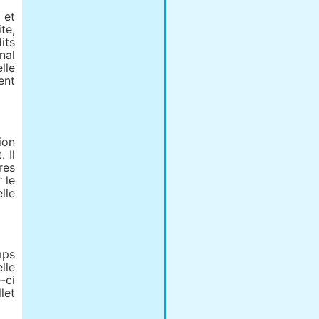
 et
te,
its
nal
lle
ent
ion
 Il
res
 le
lle
mps
lle
-ci
let