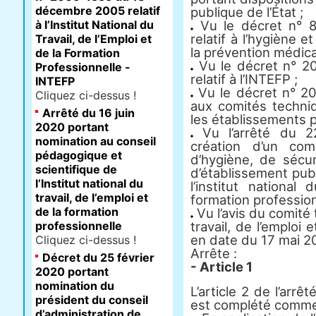
décembre 2005 relatif
publique de l’État ;
à l’Institut National du
Vu le décret n° 
relatif à l’hygiène et
Travail, de l’Emploi et
la prévention médica
de la Formation
Vu le décret n° 
Professionnelle -
relatif à l’INTEFP ;
INTEFP
Vu le décret n° 201
Cliquez ci-dessus !
aux comités techniq
Arrêté du 16 juin
les établissements pu
2020 portant
Vu l’arrêté du 2
nomination au conseil
création d’un com
pédagogique et
d’hygiène, de sécur
scientifique de
d’établissement pub
l’Institut national du
l’institut national
travail, de l’emploi et
formation profession
de la formation
Vu l’avis du comité 
professionnelle
travail, de l’emploi 
en date du 17 mai 2
Cliquez ci-dessus !
Arrête :
Décret du 25 février
- Article 1
2020 portant
nomination du
L’article 2 de l’ar
président du conseil
est complété comme 
d’administration de