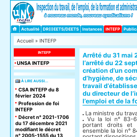
Actualité
DR(I)EETS/DEETS
Instances
INTEFP
Public
Accueil
»
INTEFP
INTEFP
Arrêté du 31 mai 
l’arrêté du 22 sep
UNSA INTEFP
création d’un com
d’hygiène, de séc
À LIRE AUSSI...
travail d’établis
CSA INTEFP du 8
du directeur de l’i
février 2024
l’emploi et de la 
Profession de foi
INTEFP
La ministre du travai
Décret n° 2021-1706
Vu la loi n° 83-6
du 17 décembre 2021
portant droits et 
modifiant le décret
ensemble la loi n° 
n° 2005-1555 du 13
portant dispositions 