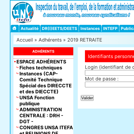
Actualité
DR(I)EETS/DEETS
Instances
INTEFP
Public
Accueil
»
Adhérents
»
2019 RETRAITE
ADHÉRENTS
Identifiants personn
ESPACE ADHÉRENTS
Login (identifiant de 
Fiches techniques
Instances (CAP-
Mot de passe :
Comité Technique
Spécial des DIRECCTE
et des DIECCTE)
UNSA Fonction
publique
ADMINISTRATION
CENTRALE : DRH -
DGT -
CONGRES UNSA ITEFA
et REUNIONS DE