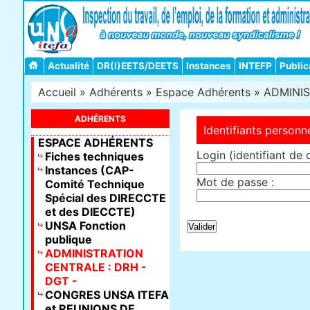
Actualité
DR(I)EETS/DEETS
Instances
INTEFP
Public
Accueil
»
Adhérents
»
Espace Adhérents
»
ADMINIS
ADHÉRENTS
Identifiants personn
ESPACE ADHÉRENTS
Login (identifiant de 
Fiches techniques
Instances (CAP-
Mot de passe :
Comité Technique
Spécial des DIRECCTE
et des DIECCTE)
UNSA Fonction
publique
ADMINISTRATION
CENTRALE : DRH -
DGT -
CONGRES UNSA ITEFA
et REUNIONS DE