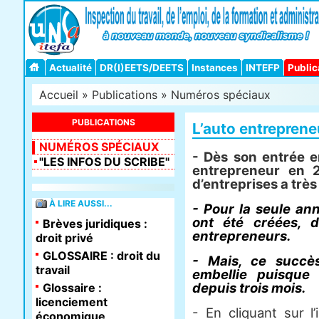
Actualité
DR(I)EETS/DEETS
Instances
INTEFP
Public
Accueil
»
Publications
»
Numéros spéciaux
PUBLICATIONS
L’auto entrepreneu
NUMÉROS SPÉCIAUX
- Dès son entrée e
"LES INFOS DU SCRIBE"
entrepreneur en 
d’entreprises a trè
À LIRE AUSSI...
- Pour la seule a
ont été créées, 
Brèves juridiques :
entrepreneurs.
droit privé
GLOSSAIRE : droit du
- Mais, ce succè
travail
embellie puisque
depuis trois mois.
Glossaire :
licenciement
- En cliquant sur l
économique