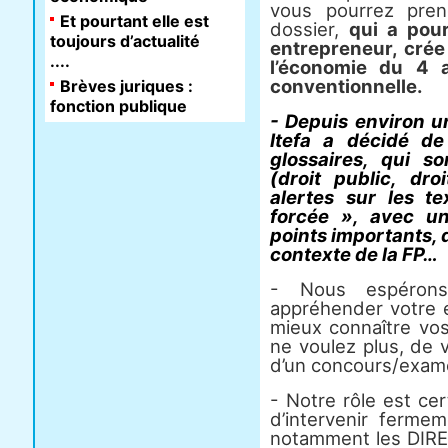
vous pourrez pre
Et pourtant elle est
dossier,
qui a pour
toujours d’actualité
entrepreneur, crée
....
l’économie du 4 
conventionnelle.
Brèves juriques :
fonction publique
- Depuis environ un
Itefa a décidé de
glossaires, qui s
(droit public, dro
alertes sur les t
forcée », avec u
points importants, 
contexte de la FP…
- Nous espéron
appréhender votre 
mieux connaître vos
ne voulez plus, de 
d’un concours/exame
- Notre rôle est ce
d’intervenir ferme
notamment les DIRE