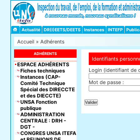
Actualité
DR(I)EETS/DEETS
Instances
INTEFP
Public
Accueil
»
Adhérents
ADHÉRENTS
Identifiants personn
ESPACE ADHÉRENTS
Login (identifiant de 
Fiches techniques
Instances (CAP-
Mot de passe :
Comité Technique
Spécial des DIRECCTE
et des DIECCTE)
UNSA Fonction
publique
ADMINISTRATION
CENTRALE : DRH -
DGT -
CONGRES UNSA ITEFA
et REUNIONS DE