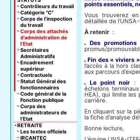
STATUTS
points essentiels, 
Contrôleurs du travail
Catégorie "C"
Vous trouverez en 
Corps de l’inspection
détaillée de l’UNSA-
du travail
Corps des attachés
À retenir
:
d’administration de
Des promotions f
l’Etat
promus/promouvabl
Secrétaires
Administratifs
Fin des « viviers »
Encadrement
l’accès à la hors cl
supérieur
aux parcours d’exper
Contractuels
Statut Général des
Le point noir
: l
fonctionnnaires
échelons terminaux 
Code général de la
HEA), qui limite les 
Fonction publique
carrière.
Corps des
En cliquant sur la p
administrateurs de
la fiche d’analyse d
l’Etat
RETRAITE
Bonne lecture,
Les textes officiels
IRCANTEC
L’équipe UNSA-ITEF