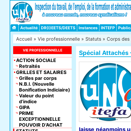
Actualité
DR(I)EETS/DEETS
Instances
INTEFP
Public
Accueil
»
Vie professionnelle
»
Statuts
»
Corps des 
VIE PROFESSIONNELLE
Spécial Attachés
ACTION SOCIALE
Retraités
GRILLES ET SALAIRES
Grilles par corps
N.B.I. (Nouvelle
Bonification Indiciaire)
Valeur du point
d’indice
GIPA
PRIME
EXCEPTIONNELLE
POUVOIR D’ACHAT
laisse néanmoins u