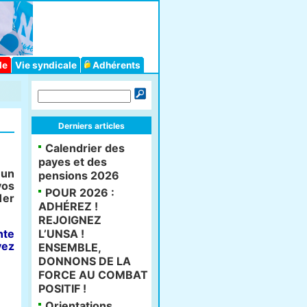
le
Vie syndicale
Adhérents
Derniers articles
Calendrier des
payes et des
 un
pensions 2026
vos
POUR 2026 :
1er
ADHÉREZ !
REJOIGNEZ
nte
L’UNSA !
vez
ENSEMBLE,
DONNONS DE LA
FORCE AU COMBAT
POSITIF !
Orientations