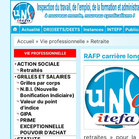
Actualité
DR(I)EETS/DEETS
Instances
INTEFP
Public
Accueil
»
Vie professionnelle
»
Retraite
VIE PROFESSIONNELLE
RAFP carrière lo
ACTION SOCIALE
Retraités
GRILLES ET SALAIRES
Grilles par corps
N.B.I. (Nouvelle
Bonification Indiciaire)
Valeur du point
d’indice
GIPA
PRIME
EXCEPTIONNELLE
POUVOIR D’ACHAT
retraites » pour la