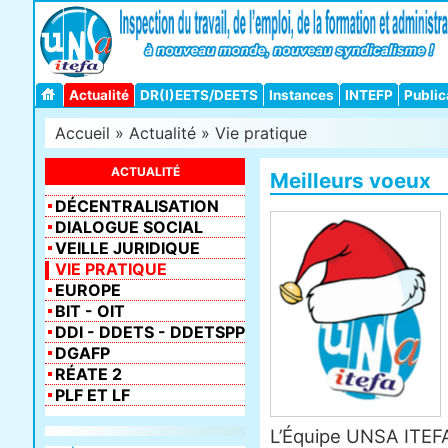
Actualité
DR(I)EETS/DEETS
Instances
INTEFP
Public
Accueil
»
Actualité
»
Vie pratique
ACTUALITÉ
Meilleurs voeux
DÉCENTRALISATION
DIALOGUE SOCIAL
VEILLE JURIDIQUE
VIE PRATIQUE
EUROPE
BIT - OIT
DDI - DDETS - DDETSPP
DGAFP
RÉATE 2
PLF ET LF
L’Équipe UNSA ITEF