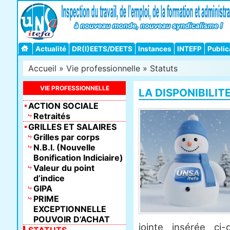
Actualité
DR(I)EETS/DEETS
Instances
INTEFP
Public
Accueil
»
Vie professionnelle
»
Statuts
VIE PROFESSIONNELLE
LA DISPONIBILIT
ACTION SOCIALE
Retraités
GRILLES ET SALAIRES
Grilles par corps
N.B.I. (Nouvelle
Bonification Indiciaire)
Valeur du point
d’indice
GIPA
PRIME
EXCEPTIONNELLE
POUVOIR D’ACHAT
jointe insérée ci-