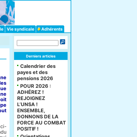
le
Vie syndicale
Adhérents
Derniers articles
Calendrier des
payes et des
 ne
pensions 2026
les
POUR 2026 :
que
ADHÉREZ !
une
REJOIGNEZ
oit
L’UNSA !
ipe
out
ENSEMBLE,
DONNONS DE LA
FORCE AU COMBAT
ci-
POSITIF !
ndu
Orientations