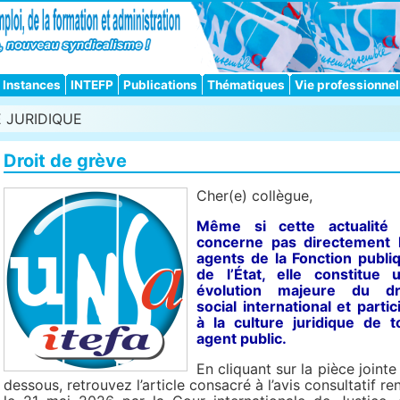
Instances
INTEFP
Publications
Thématiques
Vie professionnel
E JURIDIQUE
Droit de grève
Cher(e) collègue,
Même si cette actualité
concerne pas directement 
agents de la Fonction publi
de l’État, elle constitue 
évolution majeure du dr
social international et partic
à la culture juridique de t
agent public.
En cliquant sur la pièce jointe 
dessous, retrouvez l’article consacré à l’avis consultatif re