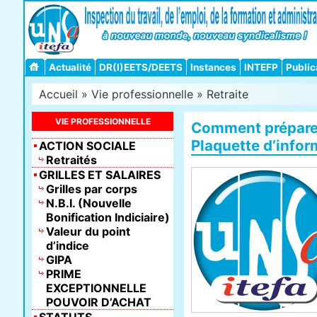
Actualité
DR(I)EETS/DEETS
Instances
INTEFP
Public
Accueil
»
Vie professionnelle
»
Retraite
VIE PROFESSIONNELLE
Comment préparer 
Plaquette d’infor
ACTION SOCIALE
Retraités
GRILLES ET SALAIRES
Grilles par corps
N.B.I. (Nouvelle
Bonification Indiciaire)
Valeur du point
d’indice
GIPA
PRIME
EXCEPTIONNELLE
POUVOIR D’ACHAT