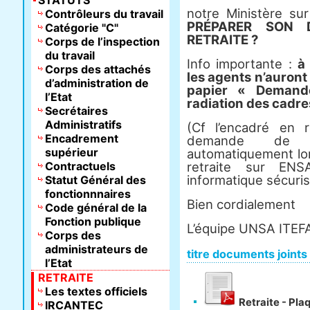
STATUTS
notre Ministère su
Contrôleurs du travail
PRÉPARER SON 
Catégorie "C"
RETRAITE ?
Corps de l’inspection
du travail
Info importante
:
à
Corps des attachés
les agents n’auront
d’administration de
papier « Demand
l’Etat
radiation des cadre
Secrétaires
Administratifs
(Cf l’encadré en 
Encadrement
demande de re
supérieur
automatiquement lor
Contractuels
retraite sur ENS
informatique sécuris
Statut Général des
fonctionnnaires
Bien cordialement
Code général de la
Fonction publique
L’équipe UNSA ITEF
Corps des
administrateurs de
titre documents joints
l’Etat
RETRAITE
Les textes officiels
Retraite - Plaq
IRCANTEC