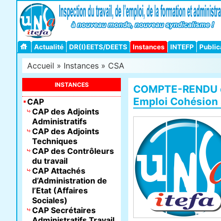
Actualité
DR(I)EETS/DEETS
Instances
INTEFP
Public
Accueil
»
Instances
»
CSA
INSTANCES
COMPTE-RENDU du
Emploi Cohésion 
CAP
CAP des Adjoints
Administratifs
CAP des Adjoints
Techniques
CAP des Contrôleurs
du travail
CAP Attachés
d’Administration de
l’Etat (Affaires
Sociales)
CAP Secrétaires
Administratifs Travail