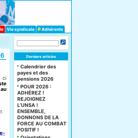
le
Vie syndicale
Adhérents
26
Derniers articles
Calendrier des
payes et des
 ci
pensions 2026
ste
POUR 2026 :
 au
ADHÉREZ !
REJOIGNEZ
L’UNSA !
e-
ENSEMBLE,
DONNONS DE LA
FORCE AU COMBAT
POSITIF !
ee-
Orientations