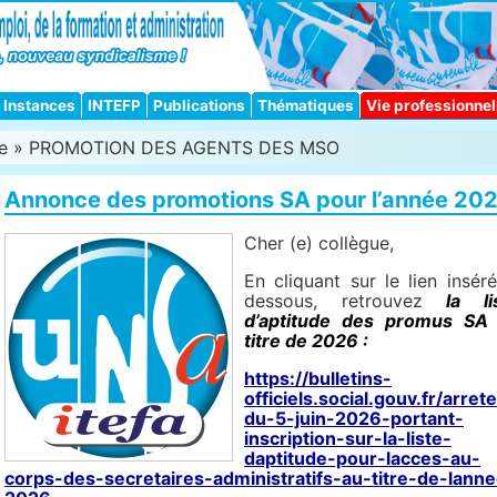
Instances
INTEFP
Publications
Thématiques
Vie professionnel
e
»
PROMOTION DES AGENTS DES MSO
Annonce des promotions SA pour l’année 20
Cher (e) collègue,
En cliquant sur le lien inséré
dessous, retrouvez
la li
d’aptitude des promus SA
titre de 2026 :
https://bulletins-
officiels.social.gouv.fr/arret
du-5-juin-2026-portant-
inscription-sur-la-liste-
daptitude-pour-lacces-au-
corps-des-secretaires-administratifs-au-titre-de-lann